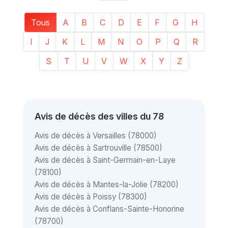
Tous
A
B
C
D
E
F
G
H
I
J
K
L
M
N
O
P
Q
R
S
T
U
V
W
X
Y
Z
Avis de décès des villes du 78
Avis de décès à Versailles (78000)
Avis de décès à Sartrouville (78500)
Avis de décès à Saint-Germain-en-Laye
(78100)
Avis de décès à Mantes-la-Jolie (78200)
Avis de décès à Poissy (78300)
Avis de décès à Conflans-Sainte-Honorine
(78700)