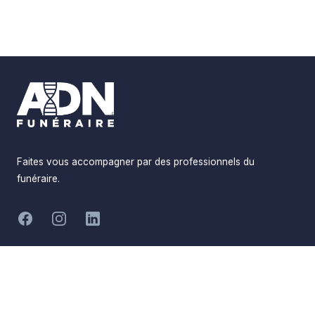
Footer
Faites vous accompagner par des professionnels du
funéraire.
Facebook
Instagram
LinkedIn
Réalisé par